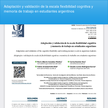
Volver
Adaptación y validación de la escala flexibilidad cognitiva y
a
memoria de trabajo en estudiantes argentinos
los
detalles
del
De
De
artículo
P