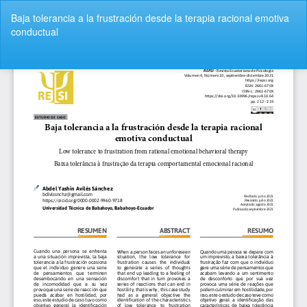
Volver
Baja tolerancia a la frustración desde la terapia racional emotiva
a
conductual
los
detalles
del
De
De
artículo
P