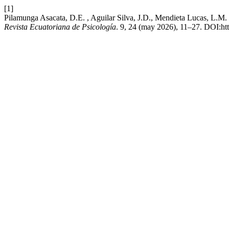
[1]
Pilamunga Asacata, D.E. , Aguilar Silva, J.D., Mendieta Lucas, L.M. y 
Revista Ecuatoriana de Psicología
. 9, 24 (may 2026), 11–27. DOI:htt