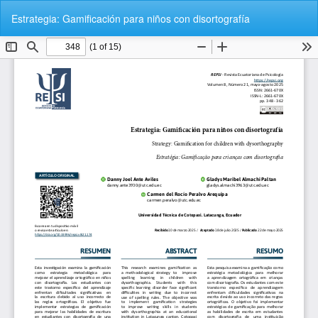
Volver
De
De
Estrategia: Gamificación para niños con disortografía
a
P
los
detalles
del
artículo