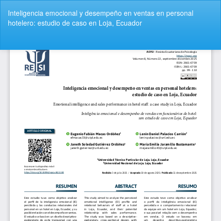
Volver
Inteligencia emocional y desempeño en ventas en personal
a
hotelero: estudio de caso en Loja, Ecuador
los
detalles
del
De
De
artículo
P