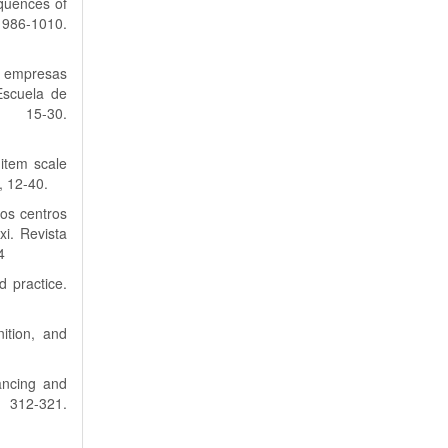
equences of
86-1010.
s empresas
Escuela de
, 15-30.
-item scale
, 12-40.
los centros
xi. Revista
4
d practice.
ition, and
ancing and
 312-321.