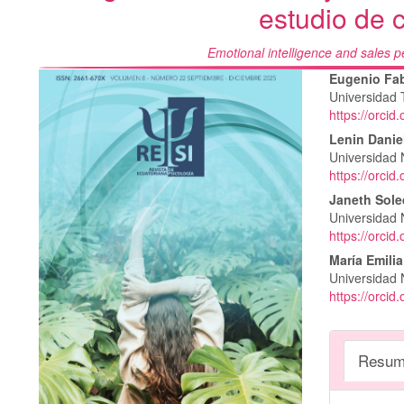
estudio de 
Emotional intelligence and sales p
Barra
Conte
Eugenio Fa
Universidad 
lateral
princi
https://orci
del
del
Lenin Danie
Universidad 
artículo
artícu
https://orci
Janeth Sole
Universidad 
https://orci
María Emili
Universidad 
https://orci
Resum