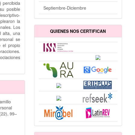
) percibida
Septiembre-Diciembre
su posible
scriptivo-
plearon la
nales. Los
QUIENES NOS CERTIFICAN
 alta, una
ersonal se
 el propio
eracciones.
ciaciones
amillo
ersonal
(22), 99–