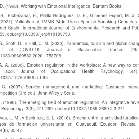
. (1998). Working with Emotional Intelligence. Bantam Books.
 B., Etchezahar, E., Pinilla-Rodríguez, D. E., Giménez-Espert, M. d. 
 (2021). Validation of TMMS-24 in Three Spanish-Speaking Countries: 
and Spain. International Journal of Environmental Research and Publ
53. doi.org/10.3390/ijerph18189753
S., Scott, D., y Hall, C. M. (2020). Pandemics, tourism and global chan
ent of COVID-19. Journal of Sustainable Tourism, 29(1
0.1080/09669582.2020.1758708
A. A. (2000). Emotion regulation in the workplace: A new way to con
l labor. Journal of Occupational Health Psychology, 5(1)
0.1037//1076-8998.5.1.95
, C. (2007). Service management and marketing: Customer mana
mpetition (3rd ed.). John Wiley y Sons.
J. (1998). The emerging field of emotion regulation: An integrative rev
 Psychology, 2(3), 271-299. doi.org/10.1037/1089-2680.2.3.271
vas, L. M., y Espinoza, E. L. (2016). Brecha entre la actividad turístico
sos de formación universitaria en Guayaquil, Ecuador. Revista
4(8), 35-47