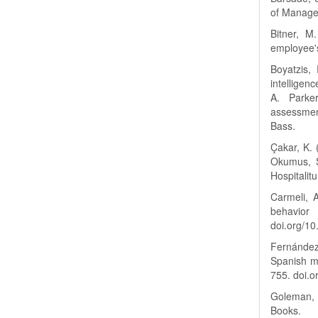
of Manage
Bitner, M
employee's
Boyatzis,
intelligen
A. Parke
assessmen
Bass.
Çakar, K. 
Okumus, S
Hospitalit
Carmeli, 
behavior
doi.org/1
Fernández-
Spanish mo
755. doi.o
Goleman, 
Books.