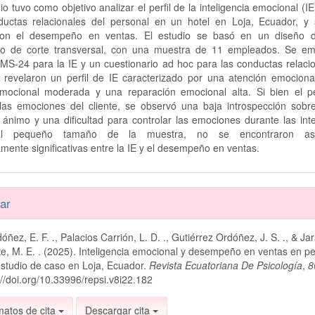
io tuvo como objetivo analizar el perfil de la inteligencia emocional (IE
ductas relacionales del personal en un hotel en Loja, Ecuador, y 
con el desempeño en ventas. El estudio se basó en un diseño de
rio de corte transversal, con una muestra de 11 empleados. Se em
MS-24 para la IE y un cuestionario ad hoc para las conductas relacio
s revelaron un perfil de IE caracterizado por una atención emocional
emocional moderada y una reparación emocional alta. Si bien el p
 las emociones del cliente, se observó una baja introspección sobre
ánimo y una dificultad para controlar las emociones durante las int
l pequeño tamaño de la muestra, no se encontraron aso
amente significativas entre la IE y el desempeño en ventas.
es
ar
ñez, E. F. ., Palacios Carrión, L. D. ., Gutiérrez Ordóñez, J. S. ., & Jar
lo
, M. E. . (2025). Inteligencia emocional y desempeño en ventas en p
estudio de caso en Loja, Ecuador.
Revista Ecuatoriana De Psicología
,
8
://doi.org/10.33996/repsi.v8i22.182
matos de cita
Descargar cita