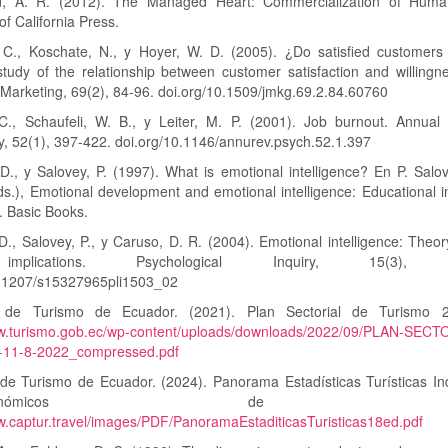
d, A. R. (2012). The Managed Heart: Commercialization of Huma
of California Press.
C., Koschate, N., y Hoyer, W. D. (2005). ¿Do satisfied customers 
tudy of the relationship between customer satisfaction and willingne
 Marketing, 69(2), 84-96. doi.org/10.1509/jmkg.69.2.84.60760
C., Schaufeli, W. B., y Leiter, M. P. (2001). Job burnout. Annual
, 52(1), 397-422. doi.org/10.1146/annurev.psych.52.1.397
D., y Salovey, P. (1997). What is emotional intelligence? En P. Salo
ds.), Emotional development and emotional intelligence: Educational i
. Basic Books.
D., Salovey, P., y Caruso, D. R. (2004). Emotional intelligence: Theory
plications. Psychological Inquiry, 15(3), 1
0.1207/s15327965pli1503_02
io de Turismo de Ecuador. (2021). Plan Sectorial de Turismo 2
ww.turismo.gob.ec/wp-content/uploads/downloads/2022/09/PLAN-SECT
11-8-2022_compressed.pdf
o de Turismo de Ecuador. (2024). Panorama Estadísticas Turísticas In
roeconómicos de turi
w.captur.travel/images/PDF/PanoramaEstaditicasTuristicas18ed.pdf