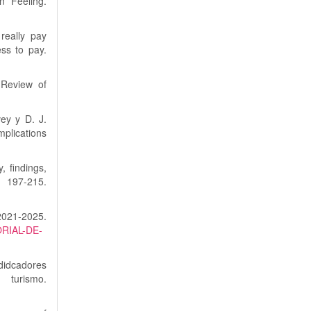
n Feeling.
really pay
ss to pay.
 Review of
vey y D. J.
mplications
, findings,
97-215.
021-2025.
ORIAL-DE-
didcadores
smo.