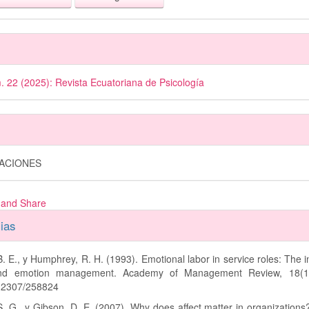
. 22 (2025): Revista Ecuatoriana de Psicología
GACIONES
ias
B. E., y Humphrey, R. H. (1993). Emotional labor in service roles: The i
 and emotion management. Academy of Management Review, 18(1)
0.2307/258824
. G., y Gibson, D. E. (2007). Why does affect matter in organizatio