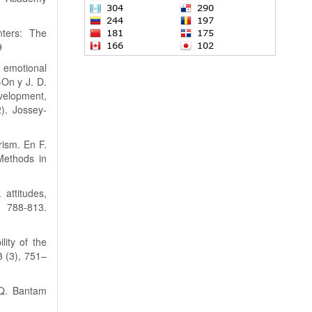
3
nters: The
9
 emotional
-On y J. D.
elopment,
). Jossey-
rism. En F.
Methods in
attitudes,
 788-813.
lity of the
3 (3), 751–
IQ. Bantam