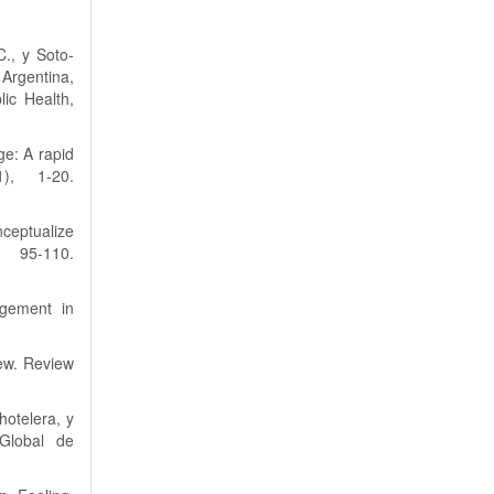
C., y Soto-
Argentina,
ic Health,
ge: A rapid
), 1-20.
ceptualize
, 95-110.
gement in
iew. Review
hotelera, y
 Global de