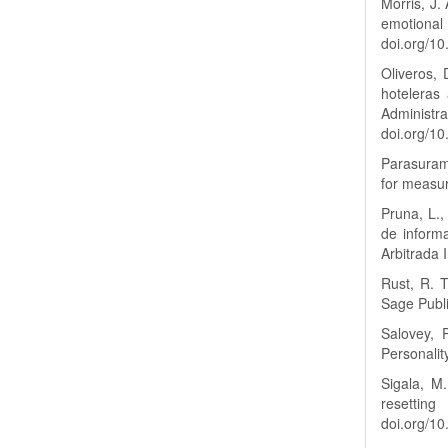
Morris, J.
emotion
doi.org/1
Oliveros,
hoteleras
Adminis
doi.org/1
Parasurama
for measur
Pruna, L.,
de informa
Arbitrada 
Rust, R. T
Sage Publi
Salovey, 
Personali
Sigala, M
resettin
doi.org/10