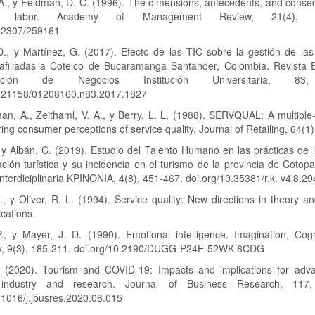
 A., y Feldman, D. C. (1996). The dimensions, antecedents, and cons
al labor. Academy of Management Review, 21(4), 9
0.2307/259161
 D., y Martínez, G. (2017). Efecto de las TIC sobre la gestión de la
 afiliadas a Cotelco de Bucaramanga Santander, Colombia. Revista 
tración de Negocios Institución Universitaria, 83
0.21158/01208160.n83.2017.1827
n, A., Zeithaml, V. A., y Berry, L. L. (1988). SERVQUAL: A multiple
ing consumer perceptions of service quality. Journal of Retailing, 64(1)
 y Albán, C. (2019). Estudio del Talento Humano en las prácticas de 
ción turística y su incidencia en el turismo de la provincia de Cotopa
Interdiciplinaria KPINONIA, 4(8), 451-467. doi.org/10.35381/r.k. v4i8.29
., y Oliver, R. L. (1994). Service quality: New directions in theory an
cations.
P., y Mayer, J. D. (1990). Emotional intelligence. Imagination, Cogn
ty, 9(3), 185-211. doi.org/10.2190/DUGG-P24E-52WK-6CDG
. (2020). Tourism and COVID-19: Impacts and implications for adv
g industry and research. Journal of Business Research, 117,
.1016/j.jbusres.2020.06.015