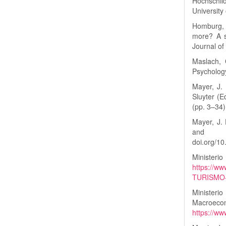
Hochschil
University 
Homburg, 
more? A s
Journal of
Maslach, 
Psychology
Mayer, J. 
Sluyter (E
(pp. 3–34)
Mayer, J. 
and im
doi.org/1
Minister
https://w
TURISMO-
Ministeri
Mac
https://ww