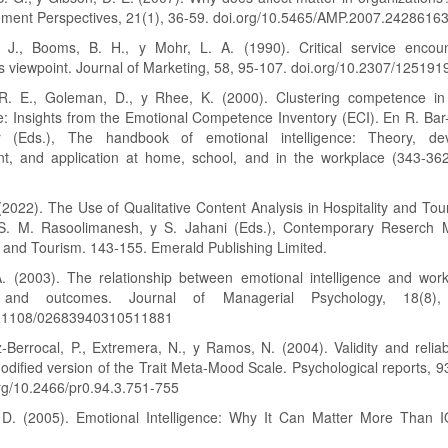
ment Perspectives, 21(1), 36-59. doi.org/10.5465/AMP.2007.2428616
. J., Booms, B. H., y Mohr, L. A. (1990). Critical service encou
 viewpoint. Journal of Marketing, 58, 95-107. doi.org/10.2307/125191
 R. E., Goleman, D., y Rhee, K. (2000). Clustering competence in
ce: Insights from the Emotional Competence Inventory (ECI). En R. Bar
r (Eds.), The handbook of emotional intelligence: Theory, dev
t, and application at home, school, and in the workplace (343-362
(2022). The Use of Qualitative Content Analysis in Hospitality and Tou
. M. Rasoolimanesh, y S. Jahani (Eds.), Contemporary Reserch 
u and Tourism. 143-155. Emerald Publishing Limited.
A. (2003). The relationship between emotional intelligence and work 
 and outcomes. Journal of Managerial Psychology, 18(8),
0.1108/02683940310511881
Berrocal, P., Extremera, N., y Ramos, N. (2004). Validity and reliabi
dified version of the Trait Meta-Mood Scale. Psychological reports, 9
rg/10.2466/pr0.94.3.751-755
D. (2005). Emotional Intelligence: Why It Can Matter More Than 