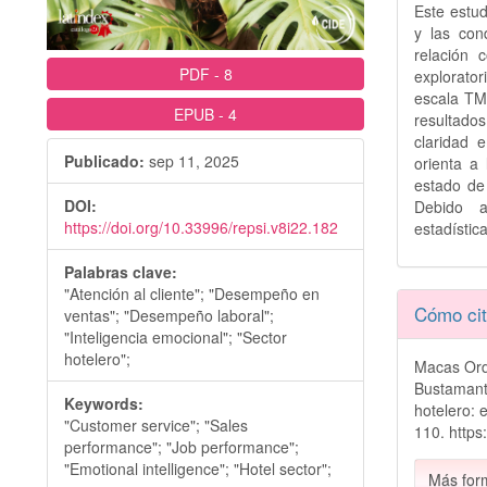
Este estud
y las con
relación 
PDF
-
8
explorato
escala TM
EPUB
-
4
resultado
claridad 
Publicado:
sep 11, 2025
orienta a
estado de 
DOI:
Debido a
https://doi.org/10.33996/repsi.v8i22.182
estadístic
Palabras clave:
"Atención al cliente"; "Desempeño en
Detall
Cómo cit
ventas"; "Desempeño laboral";
del
"Inteligencia emocional"; "Sector
hotelero";
Macas Ordó
artícu
Bustamante
Keywords:
hotelero: 
"Customer service"; "Sales
110. https
performance"; "Job performance";
"Emotional intelligence"; "Hotel sector";
Más for