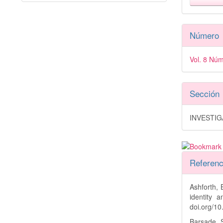
Número
Vol. 8 Núm
Sección
INVESTI
Referenc
Ashforth, 
identity
doi.org/1
Barsade, S