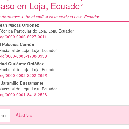
caso en Loja, Ecuador
erformance in hotel staff: a case study in Loja, Ecuador
nido
bián Macas Ordóñez
Técnica Particular de Loja. Loja, Ecuador
pal
d.org/0009-0006-8227-0611
l Palacios Carrión
Nacional de Loja. Loja, Ecuador
lo
d.org/0009-0005-1798-9999
dad Gutiérrez Ordóñez
Nacional de Loja. Loja, Ecuador
d.org/0000-0003-2502-268X
a Jaramillo Bustamante
Nacional de Loja. Loja, Ecuador
d.org/0000-0001-8418-2523
en
Abstract