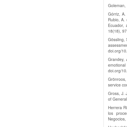
Goleman, D
Górriz, A.
Rubio, A.
Ecuador, 
18(18), 97
Gössling, 
assessm
doi.org/1
Grandey, 
emotiona
doi.org/1
Grönroos
service co
Gross, J. 
of General
Herrera Ri
los proce
Negocios, 