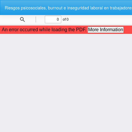
Volver
Riesgos psicosociales, burnout e inseguridad laboral en trabajado
a
los
detalles
del
artículo