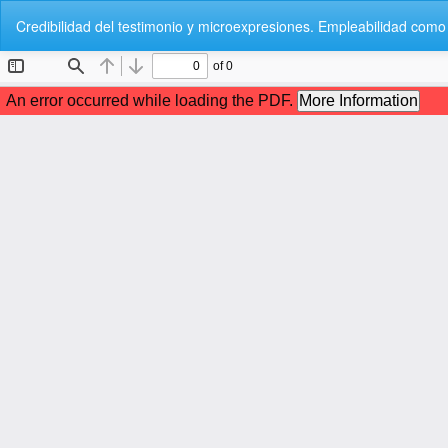
Volver
Credibilidad del testimonio y microexpresiones. Empleabilidad como
a
los
detalles
del
artículo