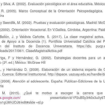
 y Silva, A. (2002). Evaluación psicológica en el área educativa. Méxic
, R. (2005). Marco Conceptual de la Orientación Psicopedagógica. 
ira
y Swerdlik, M. (2002). Pruebas y evaluación psicológicas. Madrid: McG
. (2002). Orientación Vocacional. En V.Galilea. Córdoba, Argentina: Pai
Ballón, J. y Valdivia Cañotte, S. (2017). La clase magistral activa
s de Apoyo a la Docencia (1). Pontificia Universidad Católica del P
ón del Instituto de Docencia Universitaria. https://idu. pucp.
loads/2017/08/1. ClaseMagistralActiva.pdf
riga, F y Hernández, G. (2002). Estrategias docentes para un a
vo (2ª. ed.) México: McGraw Hill
L, y Hernández D. (2008). Elaboración de un sistema experto de O
. Cuenca: Editorial Institucional. http://dspace. uazuay.edu.ec/handle/
 (2008). Atención al adolescente. España: Publican-Ediciones de la U
ria
, M. (2015). ¿Qué te motivo a escoger la carrera que 
cs.google.com/
presentation/d/1P2uBSy3rk0x3u0y6TB
gU8hUOJ8/edit#slide =id.p