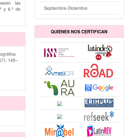
oseen las
Septiembre-Diciembre
º y 6.º de
QUIENES NOS CERTIFICAN
iográfica
3
(7), 145–