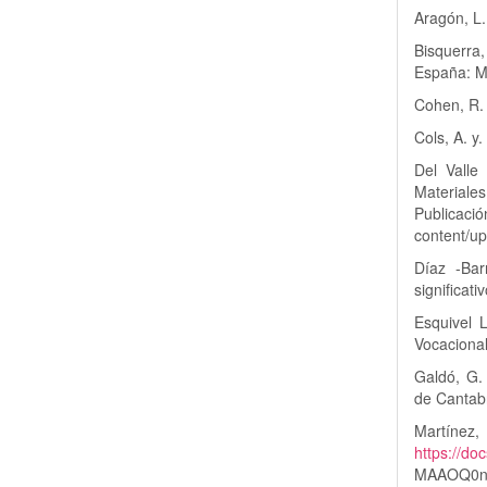
Aragón, L.
Bisquerra
España: M
Cohen, R. 
Cols, A. y
Del Valle 
Materiale
Publicaci
content/up
Díaz -Bar
significati
Esquivel 
Vocacional
Galdó, G.
de Cantab
Martínez
https://do
MAAOQ0nx1