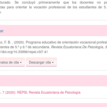
ucturado. Se concluyó primeramente que los docentes no p
ias para orientar la vocación profesional de los estudiantes de 5.
a.
es
ar
z, F. B. . (2020). Programa educativo de orientación vocacional profes
lo
iantes de 5.º y 6.º de secundaria.
Revista Ecuatoriana De Psicología
,
://doi.org/10.33996/repsi.v3i7.41
matos de cita
Descargar cita
. 7 (2020): REPSI, Revista Ecuatoriana de Psicología