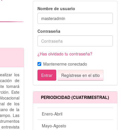
Nombre de usuario
Contraseña
¿Has olvidado tu contraseña?
Mantenerme conectado
alizar los
Entrar
Regístrese en el sitio
ucación de
nte tomará
ción. Este
PERIODICIDAD (CUATRIMESTRAL)
Vocacional
nal de los
scano de la
Enero-Abril
 campo. Las
strumentos
Mayo-Agosto
ntrevista