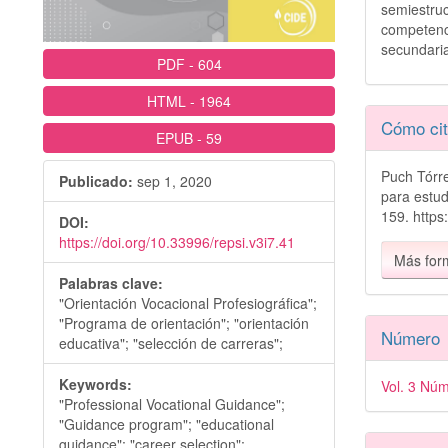
semiestr
competenc
secundari
PDF
-
604
HTML
-
1964
Detall
Cómo cit
EPUB
-
59
del
Puch Tórre
Publicado:
sep 1, 2020
artícu
para estud
159. https
DOI:
https://doi.org/10.33996/repsi.v3i7.41
Más for
Palabras clave:
"Orientación Vocacional Profesiográfica";
"Programa de orientación"; "orientación
Número
educativa"; "selección de carreras";
Keywords:
Vol. 3 Núm
"Professional Vocational Guidance";
"Guidance program"; "educational
guidance"; "career selection";