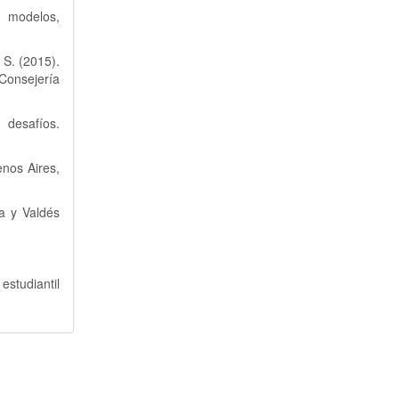
, modelos,
 S. (2015).
Consejería
 desafíos.
enos Aires,
za y Valdés
estudiantil