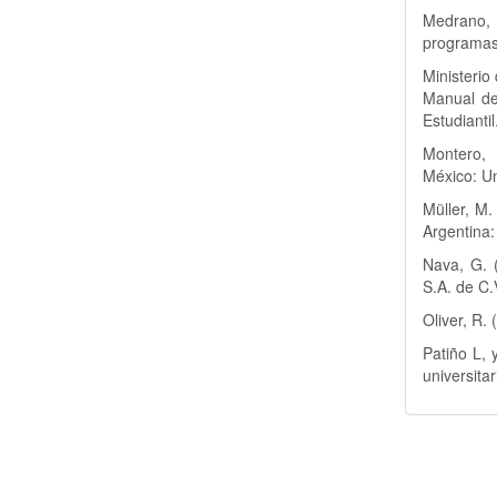
Medrano, 
programas 
Ministerio
Manual de
Estudianti
Montero, 
México: U
Müller, M.
Argentina
Nava, G. (
S.A. de C.
Oliver, R.
Patiño L, 
universita