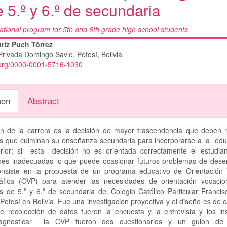
 5.º y 6.º de secundaria
ational program for 5th and 6th grade high school students
nido
triz Puch Tórrez
Privada Domingo Savio, Potosí, Bolivia
pal
d.org/0000-0001-5716-1030
lo
en
Abstract
ón de la carrera es la decisión de mayor trascendencia que deben re
es que culminan su enseñanza secundaria para incorporarse a la ed
erior; si esta decisión no es orientada correctamente el estudia
ones inadecuadas lo que puede ocasionar futuros problemas de deser
consiste en la propuesta de un programa educativo de Orientación 
ráfica (OVP) para atender las necesidades de orientación vocacio
s de 5.º y 6.º de secundaria del Colegio Católico Particular Franci
Potosí en Bolivia. Fue una investigación proyectiva y el diseño es de
de recolección de datos fueron la encuesta y la entrevista y los in
gnosticar la OVP fueron dos cuestionarios y un guion de e