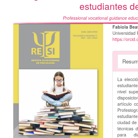
estudiantes de
Professional vocational guidance educ
Barra
Conte
Fabiola Bea
Universidad 
lateral
princi
https://orci
del
del
artículo
artícu
Resum
La elecci
estudiant
nivel sup
disposici
artículo 
Profesiog
estudiante
ciudad de 
técnicas 
para dia