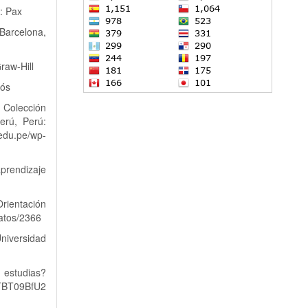
o: Pax
Barcelona,
raw-Hill
dós
. Colección
erú, Perú:
edu.pe/wp-
prendizaje
rientación
datos/2366
niversidad
estudias?
T09BfU2