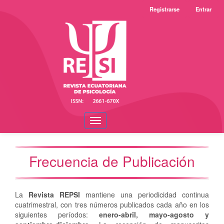
Navegación
Registrarse
Entrar
principal
Contenido
principal
Barra
lateral
Toggle
navigation
Frecuencia de Publicación
La
Revista REPSI
mantiene una periodicidad continua
cuatrimestral, con tres números publicados cada año en los
siguientes períodos:
enero-abril, mayo-agosto y