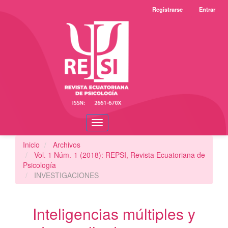
Navegación
Registrarse
Entrar
principal
Contenido
principal
Barra
lateral
Toggle
navigation
Inicio
Archivos
Vol. 1 Núm. 1 (2018): REPSI, Revista Ecuatoriana de
Psicología
INVESTIGACIONES
Inteligencias múltiples y