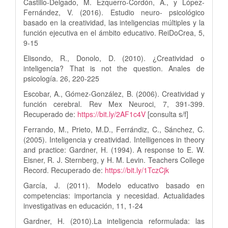
Castillo-Delgado, M. Ezquerro-Cordón, A., y López-
Fernández, V. (2016). Estudio neuro- psicológico
basado en la creatividad, las inteligencias múltiples y la
función ejecutiva en el ámbito educativo. ReiDoCrea, 5,
9-15
Elisondo, R., Donolo, D. (2010). ¿Creatividad o
inteligencia? That is not the question. Anales de
psicología. 26, 220-225
Escobar, A., Gómez-González, B. (2006). Creatividad y
función cerebral. Rev Mex Neuroci, 7, 391-399.
Recuperado de:
https://bit.ly/2AF1c4V
[consulta s/f]
Ferrando, M., Prieto, M.D., Ferrándiz, C., Sánchez, C.
(2005). Inteligencia y creatividad. Intelligences in theory
and practice: Gardner, H. (1994). A response to E. W.
Eisner, R. J. Sternberg, y H. M. Levin. Teachers College
Record. Recuperado de:
https://bit.ly/1TczCjk
García, J. (2011). Modelo educativo basado en
competencias: importancia y necesidad. Actualidades
investigativas en educación, 11, 1-24
Gardner, H. (2010).La inteligencia reformulada: las