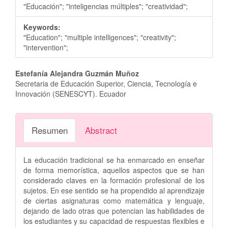
"Educación"; "inteligencias múltiples"; "creatividad";
Keywords:
"Education"; "multiple intelligences"; "creativity";
"intervention";
Contenido
Estefanía Alejandra Guzmán Muñoz
Secretaria de Educación Superior, Ciencia, Tecnología e
principal
Innovación (SENESCYT). Ecuador
del
artículo
Resumen
Abstract
La educación tradicional se ha enmarcado en enseñar
de forma memorística, aquellos aspectos que se han
considerado claves en la formación profesional de los
sujetos. En ese sentido se ha propendido al aprendizaje
de ciertas asignaturas como matemática y lenguaje,
dejando de lado otras que potencian las habilidades de
los estudiantes y su capacidad de respuestas flexibles e