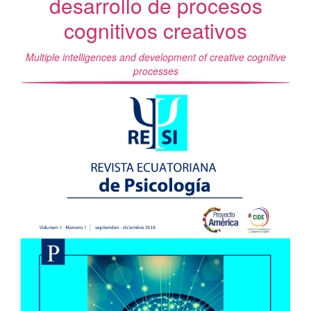
desarrollo de procesos
cognitivos creativos
Multiple intelligences and development of creative cognitive
processes
Barra
lateral
del
artículo