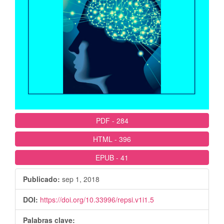
PDF
-
284
HTML
-
396
EPUB
-
41
Publicado:
sep 1, 2018
DOI:
https://doi.org/10.33996/repsi.v1i1.5
Palabras clave: