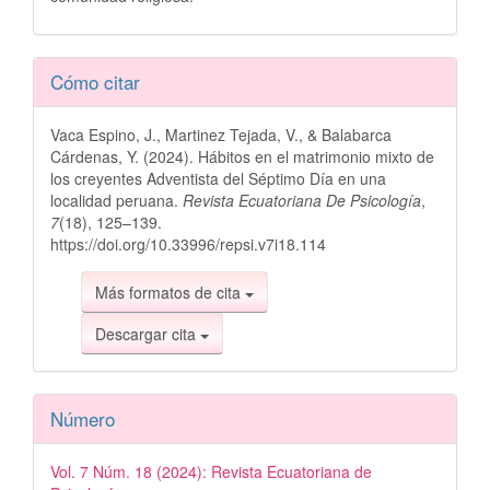
Detalles
Cómo citar
del
Vaca Espino, J., Martinez Tejada, V., & Balabarca
artículo
Cárdenas, Y. (2024). Hábitos en el matrimonio mixto de
los creyentes Adventista del Séptimo Día en una
localidad peruana.
Revista Ecuatoriana De Psicología
,
7
(18), 125–139.
https://doi.org/10.33996/repsi.v7i18.114
Más formatos de cita
Descargar cita
Número
Vol. 7 Núm. 18 (2024): Revista Ecuatoriana de