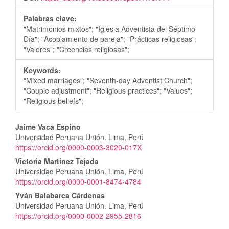
Palabras clave:
"Matrimonios mixtos"; "Iglesia Adventista del Séptimo
Día"; "Acoplamiento de pareja"; "Prácticas religiosas";
"Valores"; "Creencias religiosas";
Keywords:
"Mixed marriages"; "Seventh-day Adventist Church";
"Couple adjustment"; "Religious practices"; "Values";
"Religious beliefs";
Contenido
Jaime Vaca Espino
Universidad Peruana Unión. Lima, Perú
principal
https://orcid.org/0000-0003-3020-017X
del
Victoria Martinez Tejada
Universidad Peruana Unión. Lima, Perú
artículo
https://orcid.org/0000-0001-8474-4784
Yván Balabarca Cárdenas
Universidad Peruana Unión. Lima, Perú
https://orcid.org/0000-0002-2955-2816