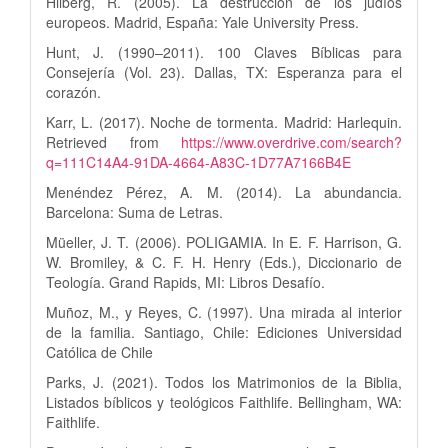
Hilberg, R. (2005). La destrucción de los judíos
europeos. Madrid, España: Yale University Press.
Hunt, J. (1990–2011). 100 Claves Bíblicas para
Consejería (Vol. 23). Dallas, TX: Esperanza para el
corazón.
Karr, L. (2017). Noche de tormenta. Madrid: Harlequin.
Retrieved from
https://www.overdrive.com/search?
q=111C14A4-91DA-4664-A83C-1D77A7166B4E
Menéndez Pérez, A. M. (2014). La abundancia.
Barcelona: Suma de Letras.
Müeller, J. T. (2006). POLIGAMIA. In E. F. Harrison, G.
W. Bromiley, & C. F. H. Henry (Eds.), Diccionario de
Teología. Grand Rapids, MI: Libros Desafío.
Muñoz, M., y Reyes, C. (1997). Una mirada al interior
de la familia. Santiago, Chile: Ediciones Universidad
Católica de Chile
Parks, J. (2021). Todos los Matrimonios de la Biblia,
Listados bíblicos y teológicos Faithlife. Bellingham, WA:
Faithlife.