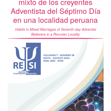
mixto de los creyentes
Adventista del Séptimo Día
en una localidad peruana
Habits in Mixed Marriages of Seventh-day Adventist
Believers in a Peruvian Locality
Barra
lateral
del
artículo