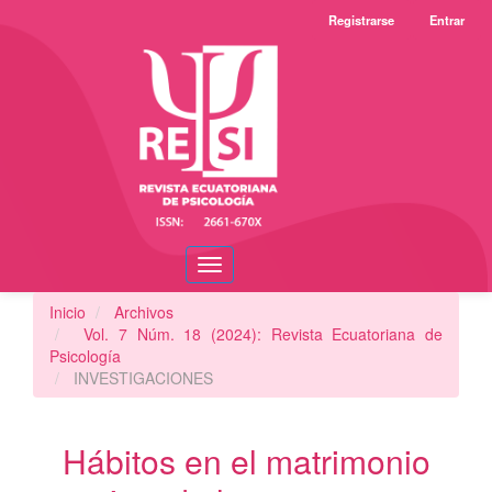
Navegación
Registrarse
Entrar
principal
Contenido
principal
Barra
lateral
Toggle
navigation
Inicio
Archivos
Vol. 7 Núm. 18 (2024): Revista Ecuatoriana de
Psicología
INVESTIGACIONES
Hábitos en el matrimonio