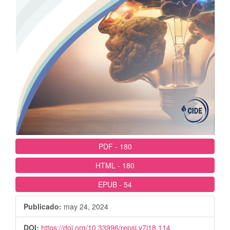
PDF
-
180
HTML
-
180
EPUB
-
54
Publicado:
may 24, 2024
DOI:
https://doi.org/10.33996/repsi.v7i18.114