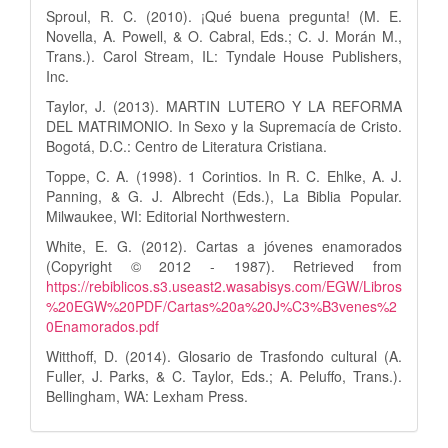
Sproul, R. C. (2010). ¡Qué buena pregunta! (M. E.
Novella, A. Powell, & O. Cabral, Eds.; C. J. Morán M.,
Trans.). Carol Stream, IL: Tyndale House Publishers,
Inc.
Taylor, J. (2013). MARTIN LUTERO Y LA REFORMA
DEL MATRIMONIO. In Sexo y la Supremacía de Cristo.
Bogotá, D.C.: Centro de Literatura Cristiana.
Toppe, C. A. (1998). 1 Corintios. In R. C. Ehlke, A. J.
Panning, & G. J. Albrecht (Eds.), La Biblia Popular.
Milwaukee, WI: Editorial Northwestern.
White, E. G. (2012). Cartas a jóvenes enamorados
(Copyright © 2012 - 1987). Retrieved from
https://rebiblicos.s3.useast2.wasabisys.com/EGW/Libros
%20EGW%20PDF/Cartas%20a%20J%C3%B3venes%2
0Enamorados.pdf
Witthoff, D. (2014). Glosario de Trasfondo cultural (A.
Fuller, J. Parks, & C. Taylor, Eds.; A. Peluffo, Trans.).
Bellingham, WA: Lexham Press.