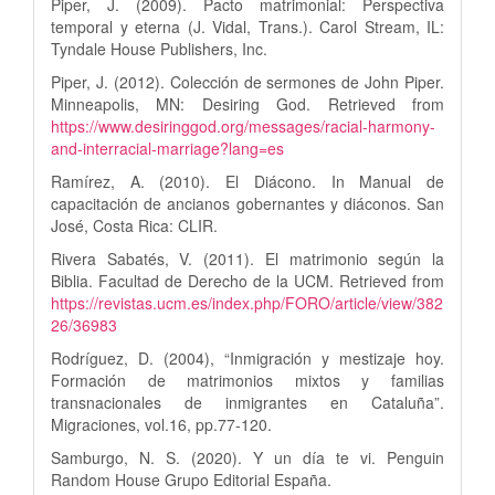
Piper, J. (2009). Pacto matrimonial: Perspectiva
temporal y eterna (J. Vidal, Trans.). Carol Stream, IL:
Tyndale House Publishers, Inc.
Piper, J. (2012). Colección de sermones de John Piper.
Minneapolis, MN: Desiring God. Retrieved from
https://www.desiringgod.org/messages/racial-harmony-
and-interracial-marriage?lang=es
Ramírez, A. (2010). El Diácono. In Manual de
capacitación de ancianos gobernantes y diáconos. San
José, Costa Rica: CLIR.
Rivera Sabatés, V. (2011). El matrimonio según la
Biblia. Facultad de Derecho de la UCM. Retrieved from
https://revistas.ucm.es/index.php/FORO/article/view/382
26/36983
Rodríguez, D. (2004), “Inmigración y mestizaje hoy.
Formación de matrimonios mixtos y familias
transnacionales de inmigrantes en Cataluña”.
Migraciones, vol.16, pp.77-120.
Samburgo, N. S. (2020). Y un día te vi. Penguin
Random House Grupo Editorial España.