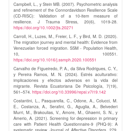
Campbell, L., y Stein MB. (2007). Psychometric analysis
and refinement of the Connordavidson Resilience Scale
(CD-RISC): Validation of a 10-item measure of
resilience. J Trauma Stress, 20(6), 1019-28.
https://doi.org/10.1002/jts.20271
Carroll, H., Luzes, M., Freier, L. F., y Bird, M. D. (2020).
The migration journey and mental health: Evidence from
Venezuelan forced migration. SSM - Population Health,
10, 100551.
https://doi.org/10.1016/j.ssmph.2020.100551
Carvalho de Figueiredo, P. A., da Silva Rodrigues, C. Y.,
y Pereira Ramos, M. N. (2024). Estrés aculturativo:
implicaciones y efectos adversos en la vida del
migrante. Revista Ecuatoriana De Psicología, 7(19),
561–574.
https://doi.org/10.33996/repsi.v7i19.142
Costantini, L., Pasquarella, C., Odone, A., Colucci, M.
E., Costanza, A., Serafini, G., Aguglia, A., Belvederi
Murri, M., Brakoulias, V., Amore, M., Ghaemi, S. N., y
Amerio, A. (2021). Screening for depression in primary
care with Patient Health Questionnaire-9 (PHQ-9): A
systematic review. Journal of Affective Disorders, 279,