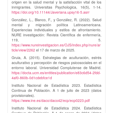
origen en la salud mental y la satisfacción vital de los
inmigrantes. Universitas Psychologica, 16(5), 1-14.
https://doi.org/10.11144/Javeriana.upsy16-5.asrr
González, L., Blanco, F., y González, R. (2022). Salud
mental y migración política Latinoamericana.
Experiencias individuales y estilos de afrontamiento.
NURE investigación: Revista Científica de enfermería,
119, 5.
https://www.nureinvestigacion.es/OJS/index.php/nure/ar
ticle/view/2262
el 17 de marzo de 2025.
Gruia, A. (2015). Estrategias de aculturación, estrés
aculturativo y percepción de riesgos psicosociales en el
entorno laboral. Universidad Complutense de Madrid.
https://docta.ucm.es/entities/publication/e83c6d54-2fdd-
4af0-860b-0d1cdebfce1d
Instituto Nacional de Estadística 2023. Estadística
Continua de Población. A 1 de julio de 2023 (datos
provisionales).
https://www.ine.es/daco/daco42/ecp/ecp0223.pdf
Instituto Nacional de Estadística 2024. Estadística