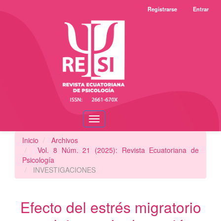
Navegación
Registrarse
Entrar
principal
Contenido
principal
Barra
lateral
Toggle
navigation
Inicio
Archivos
Vol. 8 Núm. 21 (2025): Revista Ecuatoriana de
Psicología
INVESTIGACIONES
Efecto del estrés migratorio