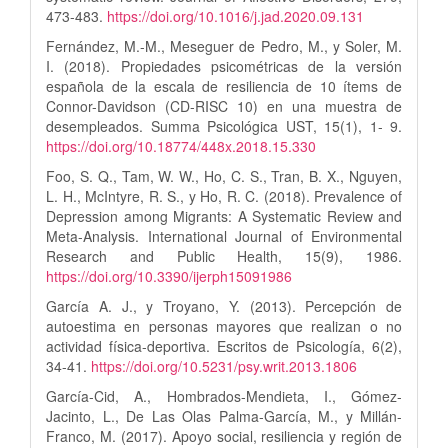
473-483.
https://doi.org/10.1016/j.jad.2020.09.131
Fernández, M.-M., Meseguer de Pedro, M., y Soler, M.
I. (2018). Propiedades psicométricas de la versión
española de la escala de resiliencia de 10 ítems de
Connor-Davidson (CD-RISC 10) en una muestra de
desempleados. Summa Psicológica UST, 15(1), 1- 9.
https://doi.org/10.18774/448x.2018.15.330
Foo, S. Q., Tam, W. W., Ho, C. S., Tran, B. X., Nguyen,
L. H., McIntyre, R. S., y Ho, R. C. (2018). Prevalence of
Depression among Migrants: A Systematic Review and
Meta-Analysis. International Journal of Environmental
Research and Public Health, 15(9), 1986.
https://doi.org/10.3390/ijerph15091986
García A. J., y Troyano, Y. (2013). Percepción de
autoestima en personas mayores que realizan o no
actividad física-deportiva. Escritos de Psicología, 6(2),
34-41.
https://doi.org/10.5231/psy.writ.2013.1806
García-Cid, A., Hombrados-Mendieta, I., Gómez-
Jacinto, L., De Las Olas Palma-García, M., y Millán-
Franco, M. (2017). Apoyo social, resiliencia y región de