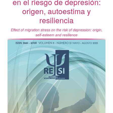
en el riesgo de depresión:
origen, autoestima y
resiliencia
Effect of migration stress on the risk of depression: origin,
self-esteem and resilience
Barra
lateral
del
artículo