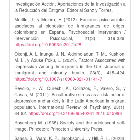
Investigación Acción. Aportaciones de la Investigación a
la Reducción del Estigma. Editorial Sanz y Torres.
Murillo, J., y Molero, F. (2012). Factores psicosociales
asociados al bienestar de inmigrantes de origen
colombiano en España. Psychosocial Intervention /
Intervención Psicosocial, 21(3), 319-329.
https://doi.org/10.5093/in2012a28
Okonji, A. I., Inungu, J. N., Akinmoladun, T. M., Kushion,
M. L., y Aduse-Poku, L. (2021). Factors Associated with
Depression Among Immigrants in the U.S. Journal of
immigrant and minority health, 23(3), 415–424.
https://doi.org/10.1007/s10903-021-01141-7
Revollo, H.-W., Qureshi, A., Collazos, F., Valero, S., y
Casas, M. (2011). Acculturative stress as a risk factor of
depression and anxiety in the Latin American immigrant
population. International Review of Psychiatry, 23(1),
84-92.
https://doi.org/10.3109/09540261.2010.545988
Rosenberg M. (1965) Society and the adolescent self-
image. Princeton: Princeton University Press.
Saasa, S., Ward, K. P., Jacobson, J., y Hill, R. L. (2023).