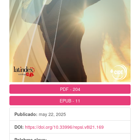
PDF
-
204
EPUB
-
11
Publicado:
may 22, 2025
DOI:
https://doi.org/10.33996/repsi.v8i21.169
Palabras clave: