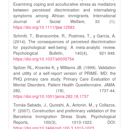
Examining coping and acculturative stress as mediators
between perceived discrimination and internalising
symptoms among African immigrants. International
Journal of Social Welfare, 33 (1).
https://doi.org/10.1111/ijsw.12583
Schmitt, T., Branscombe, R., Postmes, T., y García, A.
(2014). The consequences of perceived discrimination
for psychological well-being: A meta-analytic review.
Psychological Bulletin, 140(4), 921-948.
https://doi.org/10.1037/a0035754
Spitzer RL, Kroenke K, y Williams JB. (1999). Validation
and utility of a self-report version of PRIME- MD: the
PHQ primary care study. Primary Care Evaluation of
Mental Disorders. Patient Health Questionnaire. JAMA.
282, (18), 1737-44.
https://doi.org/10.1001/jama.282.18.1737
Tomás-Sabado, J., Qureshi, A., Antonin, M., y Collazos,
F. (2007). Construction and preliminary validation of the
Barcelona Immigration Stress Scale. Psychological
Reports, 100(3), 1013-1023. DOI:
https://doi.org/10.2466/pr0.100.3.1013-1023