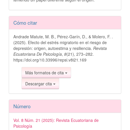
Detalles
Cómo citar
del
Andrade Matute, M. B., Pérez-Garín, D., & Molero, F. .
artículo
(2025). Efecto del estrés migratorio en el riesgo de
depresión: origen, autoestima y resiliencia.
Revista
Ecuatoriana De Psicología
,
8
(21), 273–282.
https://doi.org/10.33996/repsi.v8i21.169
Más formatos de cita
Descargar cita
Número
Vol. 8 Núm. 21 (2025): Revista Ecuatoriana de
Psicología