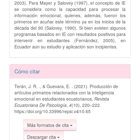
2003). Para Mayer y Salovey (1997), el concepto de IE
se considera como la capacidad para procesar la
información emocional, quienes, además, fueron los
primeros en acuñar este término ya en los inicios de la
década del 90 (Salovey, 1990). Si bien existen algunos
programas basados en IE con resultados positivos para
intervenir en estudiantes (Fernández, 2005), en
Ecuador aún su estudio y aplicación son incipientes.
Detalles
Cómo citar
del
Terán, J. R. ., & Guevara, E. . (2021). Producción de
artículo
artículos primarios relacionados con la inteligencia
emocional en estudiantes ecuatorianos.
Revista
Ecuatoriana De Psicología
,
4
(10), 220–222.
https://doi.org/10.33996/repsi.v4i10.65
Más formatos de cita
Descargar cita