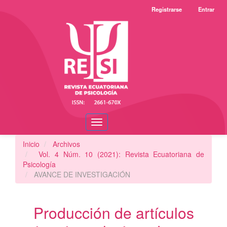
Navegación
Registrarse
Entrar
principal
Contenido
principal
Barra
lateral
Toggle
navigation
Inicio
Archivos
Vol. 4 Núm. 10 (2021): Revista Ecuatoriana de
Psicología
AVANCE DE INVESTIGACIÓN
Producción de artículos