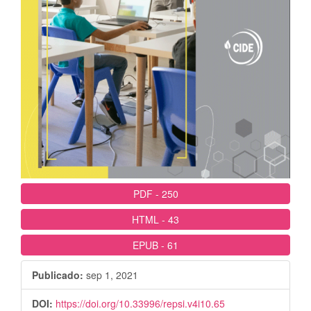
PDF
-
250
HTML
-
43
EPUB
-
61
Publicado:
sep 1, 2021
DOI:
https://doi.org/10.33996/repsi.v4i10.65