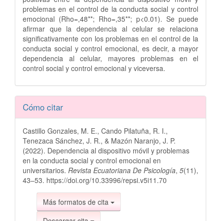
problemas en el control de la conducta social y control
emocional (Rho=,48**; Rho=,35**; p<0.01). Se puede
afirmar que la dependencia al celular se relaciona
significativamente con los problemas en el control de la
conducta social y control emocional, es decir, a mayor
dependencia al celular, mayores problemas en el
control social y control emocional y viceversa.
Detalles
Cómo citar
del
Castillo Gonzales, M. E., Cando Pilatuña, R. I.,
artículo
Tenezaca Sánchez, J. R., & Mazón Naranjo, J. P.
(2022). Dependencia al dispositivo móvil y problemas
en la conducta social y control emocional en
universitarios.
Revista Ecuatoriana De Psicología
,
5
(11),
43–53. https://doi.org/10.33996/repsi.v5i11.70
Más formatos de cita
Descargar cita