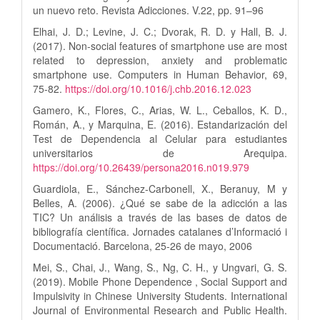
un nuevo reto. Revista Adicciones. V.22, pp. 91–96
Elhai, J. D.; Levine, J. C.; Dvorak, R. D. y Hall, B. J.
(2017). Non-social features of smartphone use are most
related to depression, anxiety and problematic
smartphone use. Computers in Human Behavior, 69,
75-82.
https://doi.org/10.1016/j.chb.2016.12.023
Gamero, K., Flores, C., Arias, W. L., Ceballos, K. D.,
Román, A., y Marquina, E. (2016). Estandarización del
Test de Dependencia al Celular para estudiantes
universitarios de Arequipa.
https://doi.org/10.26439/persona2016.n019.979
Guardiola, E., Sánchez-Carbonell, X., Beranuy, M y
Belles, A. (2006). ¿Qué se sabe de la adicción a las
TIC? Un análisis a través de las bases de datos de
bibliografía científica. Jornades catalanes d’Informació i
Documentació. Barcelona, 25-26 de mayo, 2006
Mei, S., Chai, J., Wang, S., Ng, C. H., y Ungvari, G. S.
(2019). Mobile Phone Dependence , Social Support and
Impulsivity in Chinese University Students. International
Journal of Environmental Research and Public Health.