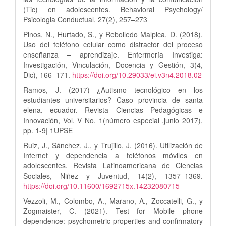
(Tic) en adolescentes. Behavioral Psychology/
Psicologia Conductual, 27(2), 257–273
Pinos, N., Hurtado, S., y Rebolledo Malpica, D. (2018).
Uso del teléfono celular como distractor del proceso
enseñanza – aprendizaje. Enfermería Investiga:
Investigación, Vinculación, Docencia y Gestión, 3(4,
Dic), 166–171.
https://doi.org/10.29033/ei.v3n4.2018.02
Ramos, J. (2017) ¿Autismo tecnológico en los
estudiantes universitarios? Caso provincia de santa
elena, ecuador. Revista Ciencias Pedagógicas e
Innovación, Vol. V No. 1(número especial ,junio 2017),
pp. 1-9| 1UPSE
Ruiz, J., Sánchez, J., y Trujillo, J. (2016). Utilización de
Internet y dependencia a teléfonos móviles en
adolescentes. Revista Latinoamericana de Ciencias
Sociales, Niñez y Juventud, 14(2), 1357–1369.
https://doi.org/10.11600/1692715x.14232080715
Vezzoli, M., Colombo, A., Marano, A., Zoccatelli, G., y
Zogmaister, C. (2021). Test for Mobile phone
dependence: psychometric properties and confirmatory