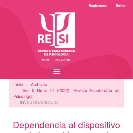
Navegación
Registrarse
Entrar
principal
Contenido
principal
Barra
lateral
Toggle
navigation
Inicio
Archivos
Vol. 5 Núm. 11 (2022): Revista Ecuatoriana de
Psicología
INVESTIGACIONES
Dependencia al dispositivo