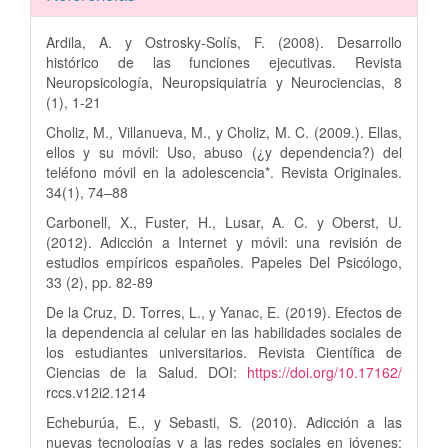
Ardila, A. y Ostrosky-Solís, F. (2008). Desarrollo
histórico de las funciones ejecutivas. Revista
Neuropsicología, Neuropsiquiatría y Neurociencias, 8
(1), 1-21
Choliz, M., Villanueva, M., y Choliz, M. C. (2009.). Ellas,
ellos y su móvil: Uso, abuso (¿y dependencia?) del
teléfono móvil en la adolescencia*. Revista Originales.
34(1), 74–88
Carbonell, X., Fuster, H., Lusar, A. C. y Oberst, U.
(2012). Adicción a Internet y móvil: una revisión de
estudios empíricos españoles. Papeles Del Psicólogo,
33 (2), pp. 82-89
De la Cruz, D. Torres, L., y Yanac, E. (2019). Efectos de
la dependencia al celular en las habilidades sociales de
los estudiantes universitarios. Revista Científica de
Ciencias de la Salud. DOI:
https://doi.org/10.17162/
rccs.v12i2.1214
Echeburúa, E., y Sebasti, S. (2010). Adicción a las
nuevas tecnologías y a las redes sociales en jóvenes: