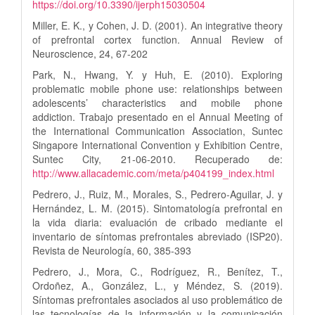
https://doi.org/10.3390/ijerph15030504
Miller, E. K., y Cohen, J. D. (2001). An integrative theory
of prefrontal cortex function. Annual Review of
Neuroscience, 24, 67-202
Park, N., Hwang, Y. y Huh, E. (2010). Exploring
problematic mobile phone use: relationships between
adolescents’ characteristics and mobile phone
addiction. Trabajo presentado en el Annual Meeting of
the International Communication Association, Suntec
Singapore International Convention y Exhibition Centre,
Suntec City, 21-06-2010. Recuperado de:
http://www.allacademic.com/meta/p404199_index.html
Pedrero, J., Ruiz, M., Morales, S., Pedrero-Aguilar, J. y
Hernández, L. M. (2015). Sintomatología prefrontal en
la vida diaria: evaluación de cribado mediante el
inventario de síntomas prefrontales abreviado (ISP20).
Revista de Neurología, 60, 385-393
Pedrero, J., Mora, C., Rodríguez, R., Benítez, T.,
Ordoñez, A., González, L., y Méndez, S. (2019).
Síntomas prefrontales asociados al uso problemático de
las tecnologías de la información y la comunicación