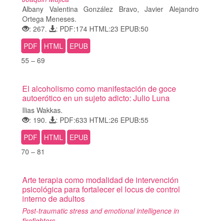
Albany Valentina González Bravo, Javier Alejandro
Ortega Meneses.
: 267.
: PDF:174 HTML:23 EPUB:50
PDF
HTML
EPUB
55 – 69
El alcoholismo como manifestación de goce
autoerótico en un sujeto adicto: Julio Luna
Ilias Wakkas.
: 190.
: PDF:633 HTML:26 EPUB:55
PDF
HTML
EPUB
70 – 81
Arte terapia como modalidad de intervención
psicológica para fortalecer el locus de control
interno de adultos
Post-traumatic stress and emotional intelligence in
firefighters