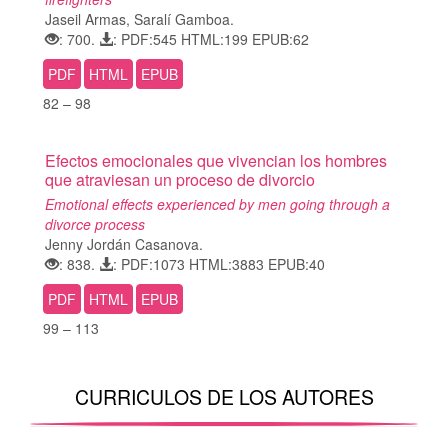
Jaseil Armas, Saralí Gamboa.
: 700.
: PDF:545 HTML:199 EPUB:62
PDF
HTML
EPUB
82 – 98
Efectos emocionales que vivencian los hombres
que atraviesan un proceso de divorcio
Emotional effects experienced by men going through a
divorce process
Jenny Jordán Casanova.
: 838.
: PDF:1073 HTML:3883 EPUB:40
PDF
HTML
EPUB
99 – 113
CURRICULOS DE LOS AUTORES