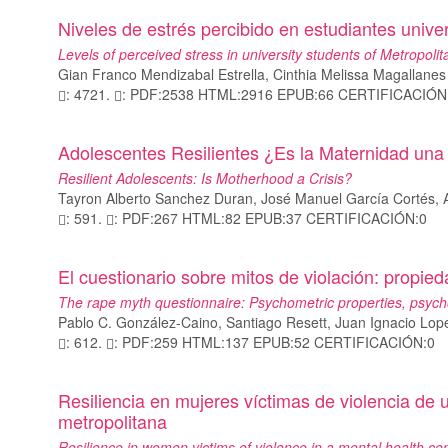
Niveles de estrés percibido en estudiantes unive
Levels of perceived stress in university students of Metropoli
Gian Franco Mendizabal Estrella, Cinthia Melissa Magallane
: 4721.
: PDF:2538 HTML:2916 EPUB:66 CERTIFICACIÓN
Adolescentes Resilientes ¿Es la Maternidad una 
Resilient Adolescents: Is Motherhood a Crisis?
Tayron Alberto Sanchez Duran, José Manuel García Cortés, 
: 591.
: PDF:267 HTML:82 EPUB:37 CERTIFICACIÓN:0
El cuestionario sobre mitos de violación: propie
The rape myth questionnaire: Psychometric properties, psych
Pablo C. González-Caino, Santiago Resett, Juan Ignacio Lopez
: 612.
: PDF:259 HTML:137 EPUB:52 CERTIFICACIÓN:0
Resiliencia en mujeres víctimas de violencia de
metropolitana
Resilience in women victims of violence in a mental health ce