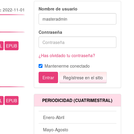
Nombre de usuario
o:
2022-11-01
Contraseña
L
EPUB
¿Has olvidado tu contraseña?
Mantenerme conectado
Entrar
Regístrese en el sitio
PERIODICIDAD (CUATRIMESTRAL)
L
EPUB
Enero-Abril
Mayo-Agosto