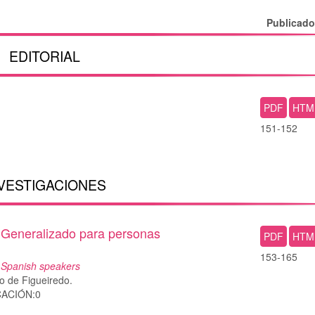
Publicad
EDITORIAL
PDF
HTM
151-152
VESTIGACIONES
o Generalizado para personas
PDF
HTM
153-165
r Spanish speakers
o de Figueiredo.
CACIÓN:0