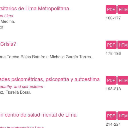
rsitarios de Lima Metropolitana
PDF
HTM
tan Lima
166-177
s Medina.
:0
Crisis?
PDF
HTM
178-196
Ana Teresa Rojas Ramírez, Michelle García Torres.
dades psicométricas, psicopatía y autoestima
PDF
HTM
opathy, and self-esteem
198-213
, Fiorella Bossi.
 un centro de salud mental de Lima
PDF
HTM
214-224
nter in metropolitan Lima