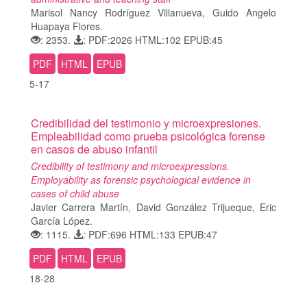
Marisol Nancy Rodríguez Villanueva, Guido Angelo
Huapaya Flores.
: 2353.
: PDF:2026 HTML:102 EPUB:45
PDF
HTML
EPUB
5-17
Credibilidad del testimonio y microexpresiones.
Empleabilidad como prueba psicológica forense
en casos de abuso infantil
Credibility of testimony and microexpressions.
Employability as forensic psychological evidence in
cases of child abuse
Javier Carrera Martín, David González Trijueque, Eric
García López.
: 1115.
: PDF:696 HTML:133 EPUB:47
PDF
HTML
EPUB
18-28