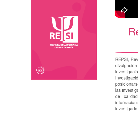
Re
REPSI, Rev
divulgación
investigaci
Investigac
posicionars
las investi
de calida
internacion
investigado