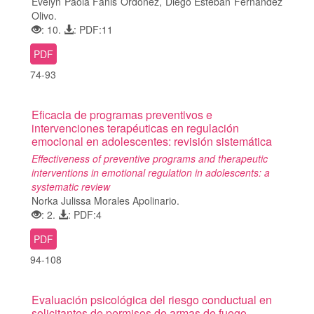
Evelyn Paola Fanis Ordoñez, Diego Esteban Fernández
Olivo.
: 10.
: PDF:11
PDF
74-93
Eficacia de programas preventivos e
intervenciones terapéuticas en regulación
emocional en adolescentes: revisión sistemática
Effectiveness of preventive programs and therapeutic
interventions in emotional regulation in adolescents: a
systematic review
Norka Julissa Morales Apolinario.
: 2.
: PDF:4
PDF
94-108
Evaluación psicológica del riesgo conductual en
solicitantes de permisos de armas de fuego